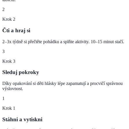
2
Krok
2
Čti a hraj si
2–3x týdně si přečtěte pohádku a splňte aktivity. 10–15 minut stačí.
3
Krok
3
Sleduj pokroky
Díky opakování si děti hlásky lépe zapamatují a procvičí správnou
výslovnost.
1
Krok
1
Stáhni a vytiskni