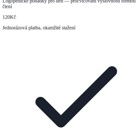
Logopedické pohádky pro děti — procvičování výslovnosti formou
čtení
120
Kč
Jednorázová platba, okamžité stažení