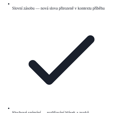
Slovní zásobu — nová slova přirozeně v kontextu příběhu
Sluchové vnímání — rozlišování hlásek a zvuků