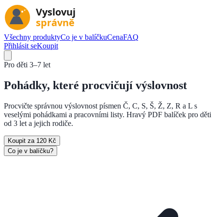
Všechny produkty
Co je v balíčku
Cena
FAQ
Přihlásit se
Koupit
Pro děti
3–7 let
Pohádky, které
procvičují výslovnost
Procvičte správnou výslovnost písmen Č, C, S, Š, Ž, Z, R a L s
veselými pohádkami a pracovními listy. Hravý PDF balíček pro děti
od 3 let a jejich rodiče.
Koupit za 120 Kč
Co je v balíčku?