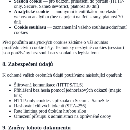
Session cookie
— pro udržení přihlášení do portálu (HTTP-
only, Secure, SameSite=Strict, platnost 30 dní)
Analytické cookie
— anonymní identifikátor pro vlastní
webovou analytiku (bez napojení na třetí strany, platnost 30
dní)
Cookie souhlasu
— zaznamenání vašeho souhlasu/odmítnutí
cookies
Před použitím analytických cookies žádáme o váš souhlas
prostřednictvím cookie lišty. Technicky nezbytné cookies (session)
jsou používány bez souhlasu v souladu s legislativou.
8. Zabezpečení údajů
K ochraně vašich osobních údajů používáme následující opatření:
Šifrovaná komunikace (HTTPS/TLS)
Přihlášení bez hesla pomocí jednorázových odkazů (magic
link)
HTTP-only cookies s příznakem Secure a SameSite
Hashování citlivých tokenů (SHA-256)
Rate limiting proti útokům hrubou silou
Omezení přístupu k administraci na oprávněné osoby
9. Změny tohoto dokumentu