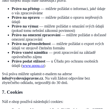
Jako subjekt údajů máte následující práva:
Právo na přístup
— můžete požádat o informaci, jaké údaje
o vás zpracováváme
Právo na opravu
— můžete požádat o opravu nepřesných
údajů
Právo na výmaz
— můžete požádat o smazání svých údajů
(pokud tomu nebrání zákonná povinnost)
Právo na omezení zpracování
— můžete požádat o dočasné
omezení zpracování
Právo na přenositelnost
— můžete požádat o export svých
údajů ve strojově čitelném formátu
Právo vznést námitku
— proti zpracování na základě
oprávněného zájmu
Právo podat stížnost
— u Úřadu pro ochranu osobních
údajů (
www.uoou.cz
)
Svá práva můžete uplatnit e-mailem na adrese
info@vyslovujspravne.cz
. Na vaši žádost odpovíme bez
zbytečného odkladu, nejpozději do 30 dnů.
7. Cookies
Náš e-shop používá následující cookies: