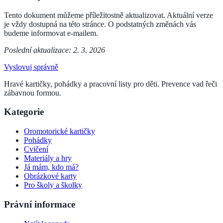
Tento dokument můžeme příležitostně aktualizovat. Aktuální verze
je vždy dostupná na této stránce. O podstatných změnách vás
budeme informovat e-mailem.
Poslední aktualizace: 2. 3. 2026
Vyslovuj správně
Hravé kartičky, pohádky a pracovní listy pro děti. Prevence vad řeči
zábavnou formou.
Kategorie
Oromotorické kartičky
Pohádky
Cvičení
Materiály a hry
Já mám, kdo má?
Obrázkové karty
Pro školy a školky
Právní informace