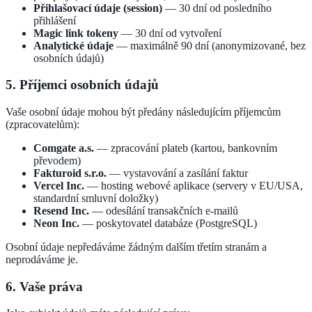
Přihlašovací údaje (session)
— 30 dní od posledního
přihlášení
Magic link tokeny
— 30 dní od vytvoření
Analytické údaje
— maximálně 90 dní (anonymizované, bez
osobních údajů)
5. Příjemci osobních údajů
Vaše osobní údaje mohou být předány následujícím příjemcům
(zpracovatelům):
Comgate a.s.
— zpracování plateb (kartou, bankovním
převodem)
Fakturoid s.r.o.
— vystavování a zasílání faktur
Vercel Inc.
— hosting webové aplikace (servery v EU/USA,
standardní smluvní doložky)
Resend Inc.
— odesílání transakčních e-mailů
Neon Inc.
— poskytovatel databáze (PostgreSQL)
Osobní údaje nepředáváme žádným dalším třetím stranám a
neprodáváme je.
6. Vaše práva