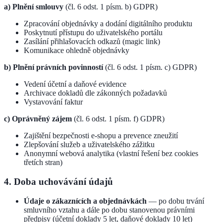
a) Plnění smlouvy
(čl. 6 odst. 1 písm. b) GDPR)
Zpracování objednávky a dodání digitálního produktu
Poskytnutí přístupu do uživatelského portálu
Zasílání přihlašovacích odkazů (magic link)
Komunikace ohledně objednávky
b) Plnění právních povinností
(čl. 6 odst. 1 písm. c) GDPR)
Vedení účetní a daňové evidence
Archivace dokladů dle zákonných požadavků
Vystavování faktur
c) Oprávněný zájem
(čl. 6 odst. 1 písm. f) GDPR)
Zajištění bezpečnosti e-shopu a prevence zneužití
Zlepšování služeb a uživatelského zážitku
Anonymní webová analytika (vlastní řešení bez cookies
třetích stran)
4. Doba uchovávání údajů
Údaje o zákaznících a objednávkách
— po dobu trvání
smluvního vztahu a dále po dobu stanovenou právními
předpisy (účetní doklady 5 let, daňové doklady 10 let)