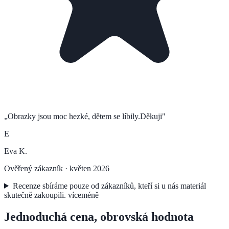
„
Obrazky jsou moc hezké, dětem se líbily.Děkuji
"
E
Eva K.
Ověřený zákazník ·
květen 2026
Recenze sbíráme pouze od zákazníků, kteří si u nás materiál
skutečně zakoupili.
více
méně
Jednoduchá cena, obrovská hodnota