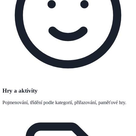
Hry a aktivity
Pojmenování, třídění podle kategorií, přiřazování, paměťové hry.