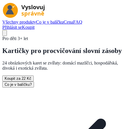
Všechny produkty
Co je v balíčku
Cena
FAQ
Přihlásit se
Koupit
Pro děti
3+ let
Kartičky pro
procvičování slovní zásoby
24 obrázkových karet se zvířaty: domácí mazlíčci, hospodářská,
divoká i exotická zvířata.
Koupit za 22 Kč
Co je v balíčku?