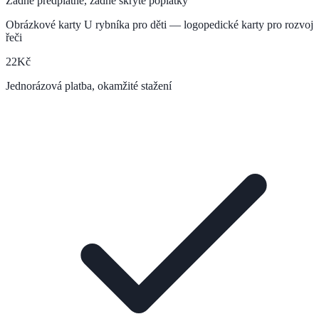
Žádné předplatné, žádné skryté poplatky
Obrázkové karty U rybníka pro děti — logopedické karty pro rozvoj
řeči
22
Kč
Jednorázová platba, okamžité stažení