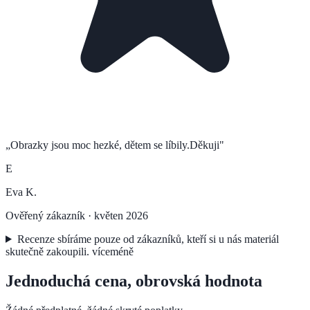
„
Obrazky jsou moc hezké, dětem se líbily.Děkuji
"
E
Eva K.
Ověřený zákazník ·
květen 2026
Recenze sbíráme pouze od zákazníků, kteří si u nás materiál
skutečně zakoupili.
více
méně
Jednoduchá cena, obrovská hodnota