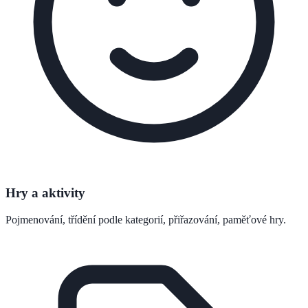
Hry a aktivity
Pojmenování, třídění podle kategorií, přiřazování, paměťové hry.