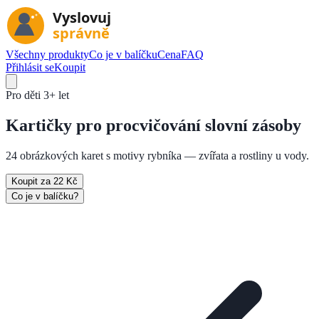
Všechny produkty
Co je v balíčku
Cena
FAQ
Přihlásit se
Koupit
Pro děti
3+ let
Kartičky pro
procvičování slovní zásoby
24 obrázkových karet s motivy rybníka — zvířata a rostliny u vody.
Koupit za 22 Kč
Co je v balíčku?