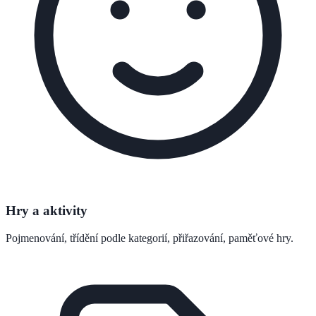
Hry a aktivity
Pojmenování, třídění podle kategorií, přiřazování, paměťové hry.