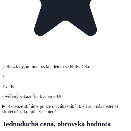
„
Obrazky jsou moc hezké, dětem se líbily.Děkuji
"
E
Eva K.
Ověřený zákazník ·
květen 2026
Recenze sbíráme pouze od zákazníků, kteří si u nás materiál
skutečně zakoupili.
více
méně
Jednoduchá cena, obrovská hodnota