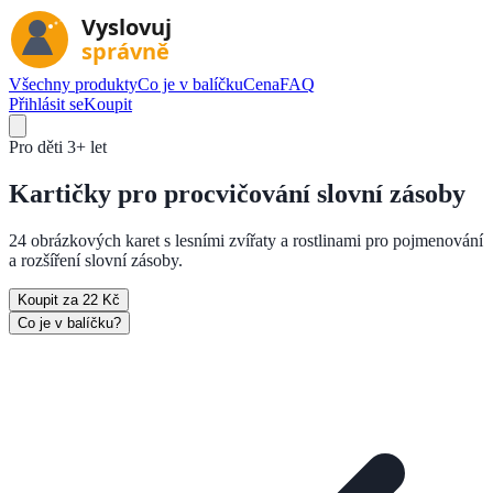
Všechny produkty
Co je v balíčku
Cena
FAQ
Přihlásit se
Koupit
Pro děti
3+ let
Kartičky pro
procvičování slovní zásoby
24 obrázkových karet s lesními zvířaty a rostlinami pro pojmenování
a rozšíření slovní zásoby.
Koupit za 22 Kč
Co je v balíčku?