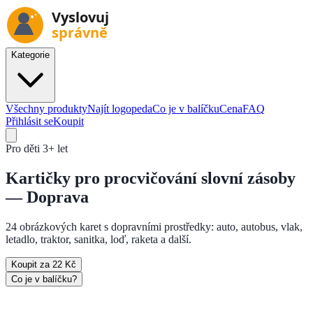
Kategorie
Všechny produkty
Najít logopeda
Co je v balíčku
Cena
FAQ
Přihlásit se
Koupit
Pro děti
3+ let
Kartičky pro procvičování
slovní zásoby
— Doprava
24 obrázkových karet s dopravními prostředky: auto, autobus, vlak,
letadlo, traktor, sanitka, loď, raketa a další.
Koupit za 22 Kč
Co je v balíčku?