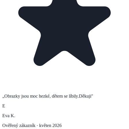
„
Obrazky jsou moc hezké, dětem se líbily.Děkuji
"
E
Eva K.
Ověřený zákazník ·
květen 2026