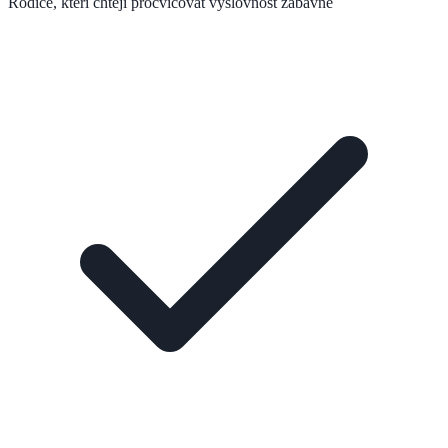
Rodiče, kteří chtějí procvičovat výslovnost zábavně