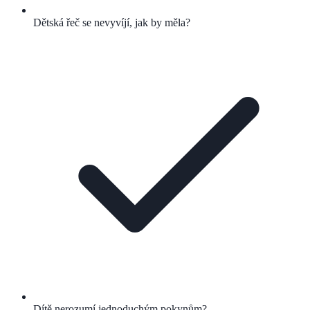
Dětská řeč se nevyvíjí, jak by měla?
Dítě nerozumí jednoduchým pokynům?