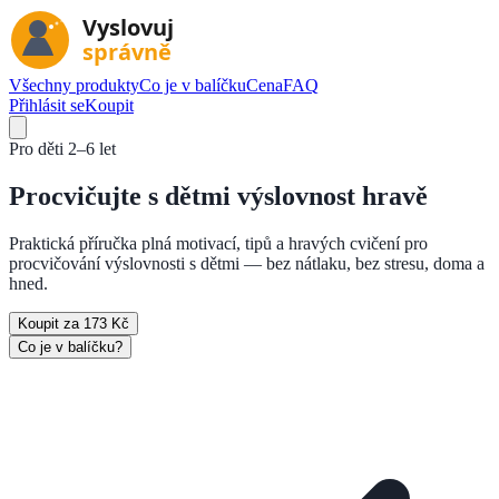
Všechny produkty
Co je v balíčku
Cena
FAQ
Přihlásit se
Koupit
Pro děti
2–6 let
Procvičujte s dětmi
výslovnost hravě
Praktická příručka plná motivací, tipů a hravých cvičení pro
procvičování výslovnosti s dětmi — bez nátlaku, bez stresu, doma a
hned.
Koupit za 173 Kč
Co je v balíčku?