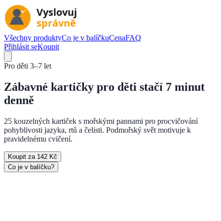
Všechny produkty
Co je v balíčku
Cena
FAQ
Přihlásit se
Koupit
Pro děti
3–7 let
Zábavné kartičky pro děti
stačí 7 minut
denně
25 kouzelných kartiček s mořskými pannami pro procvičování
pohyblivosti jazyka, rtů a čelisti. Podmořský svět motivuje k
pravidelnému cvičení.
Koupit za 142 Kč
Co je v balíčku?