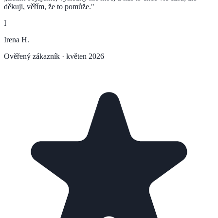
děkuji, věřím, že to pomůže.
"
I
Irena H.
Ověřený zákazník ·
květen 2026