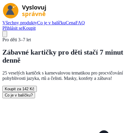
Všechny produkty
Co je v balíčku
Cena
FAQ
Přihlásit se
Koupit
Pro děti
3–7 let
Zábavné kartičky pro děti
stačí 7 minut
denně
25 veselých kartiček s karnevalovou tematikou pro procvičování
pohyblivosti jazyka, rtů a čelisti. Masky, konfety a zábava!
Koupit za 142 Kč
Co je v balíčku?