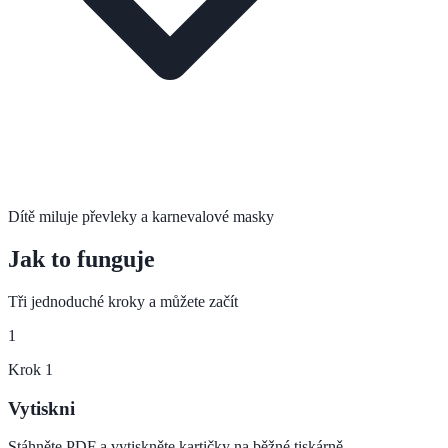
Dítě miluje převleky a karnevalové masky
Jak to funguje
Tři jednoduché kroky a můžete začít
1
Krok
1
Vytiskni
Stáhněte PDF a vytiskněte kartičky na běžné tiskárně.