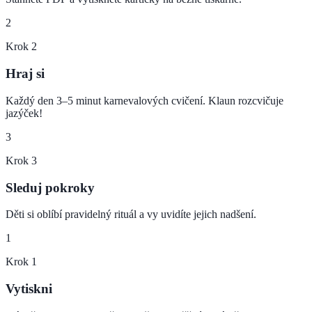
2
Krok
2
Hraj si
Každý den 3–5 minut karnevalových cvičení. Klaun rozcvičuje
jazýček!
3
Krok
3
Sleduj pokroky
Děti si oblíbí pravidelný rituál a vy uvidíte jejich nadšení.
1
Krok
1
Vytiskni