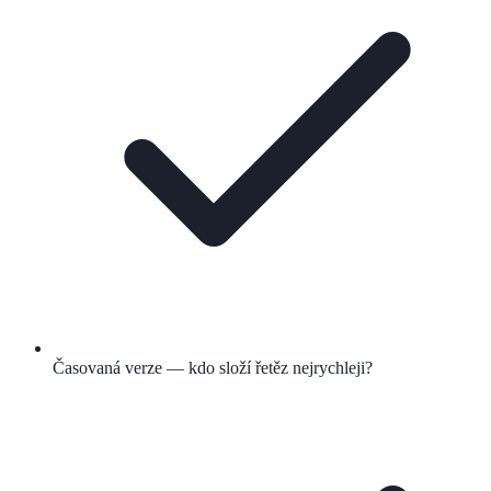
Časovaná verze — kdo složí řetěz nejrychleji?