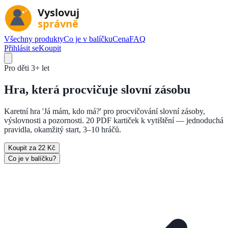
Všechny produkty
Co je v balíčku
Cena
FAQ
Přihlásit se
Koupit
Pro děti
3+ let
Hra, která
procvičuje slovní zásobu
Karetní hra 'Já mám, kdo má?' pro procvičování slovní zásoby,
výslovnosti a pozornosti. 20 PDF kartiček k vytištění — jednoduchá
pravidla, okamžitý start, 3–10 hráčů.
Koupit za 22 Kč
Co je v balíčku?