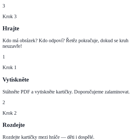
3
Krok
3
Hrajte
Kdo má obrázek? Kdo odpoví? Řetěz pokračuje, dokud se kruh
neuzavře!
1
Krok
1
Vytiskněte
Stáhněte PDF a vytiskněte kartičky. Doporučujeme zalaminovat.
2
Krok
2
Rozdejte
Rozdejte kartičky mezi hráče — děti i dospělé.