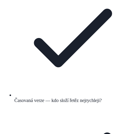
Časovaná verze — kdo složí řetěz nejrychleji?