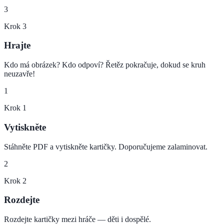
3
Krok
3
Hrajte
Kdo má obrázek? Kdo odpoví? Řetěz pokračuje, dokud se kruh
neuzavře!
1
Krok
1
Vytiskněte
Stáhněte PDF a vytiskněte kartičky. Doporučujeme zalaminovat.
2
Krok
2
Rozdejte
Rozdejte kartičky mezi hráče — děti i dospělé.