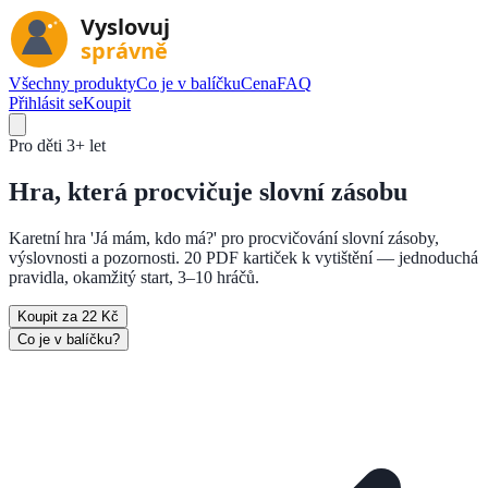
Všechny produkty
Co je v balíčku
Cena
FAQ
Přihlásit se
Koupit
Pro děti
3+ let
Hra, která
procvičuje slovní zásobu
Karetní hra 'Já mám, kdo má?' pro procvičování slovní zásoby,
výslovnosti a pozornosti. 20 PDF kartiček k vytištění — jednoduchá
pravidla, okamžitý start, 3–10 hráčů.
Koupit za 22 Kč
Co je v balíčku?