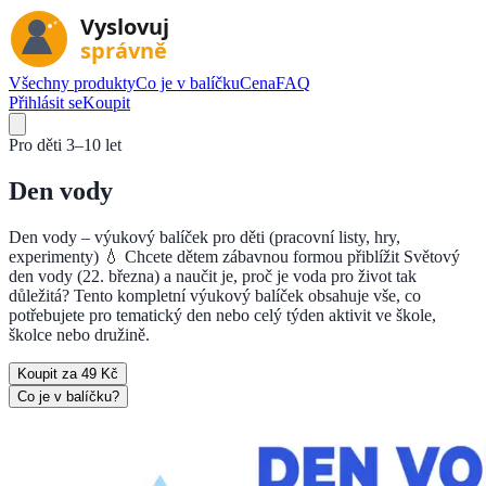
Všechny produkty
Co je v balíčku
Cena
FAQ
Přihlásit se
Koupit
Pro děti
3–10 let
Den vody
Den vody – výukový balíček pro děti (pracovní listy, hry,
experimenty) 💧 Chcete dětem zábavnou formou přiblížit Světový
den vody (22. března) a naučit je, proč je voda pro život tak
důležitá? Tento kompletní výukový balíček obsahuje vše, co
potřebujete pro tematický den nebo celý týden aktivit ve škole,
školce nebo družině.
Koupit za 49 Kč
Co je v balíčku?