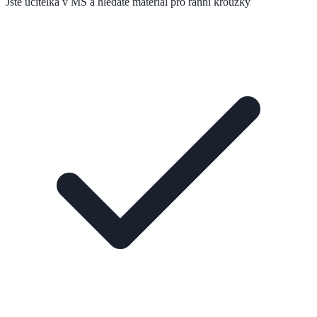
Jste učitelka v MŠ a hledáte materiál pro ranní kroužky