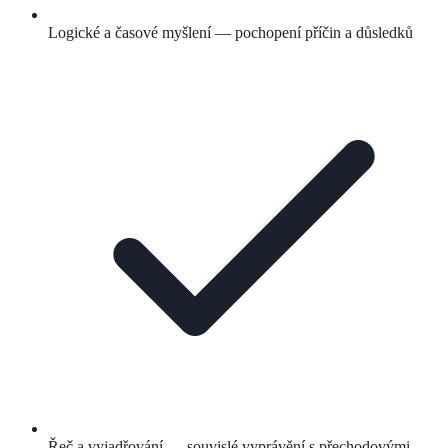
Logické a časové myšlení — pochopení příčin a důsledků
Řeč a vyjadřování — souvislé vyprávění s přechodovými