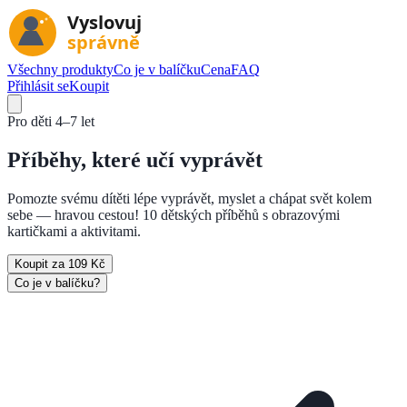
Všechny produkty
Co je v balíčku
Cena
FAQ
Přihlásit se
Koupit
Pro děti
4–7 let
Příběhy, které
učí vyprávět
Pomozte svému dítěti lépe vyprávět, myslet a chápat svět kolem
sebe — hravou cestou! 10 dětských příběhů s obrazovými
kartičkami a aktivitami.
Koupit za 109 Kč
Co je v balíčku?