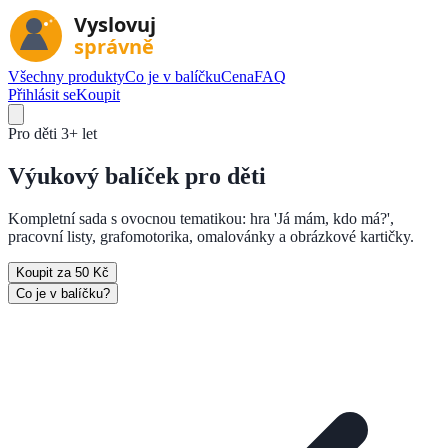
Všechny produkty
Co je v balíčku
Cena
FAQ
Přihlásit se
Koupit
Pro děti
3+ let
Výukový
balíček pro děti
Kompletní sada s ovocnou tematikou: hra 'Já mám, kdo má?',
pracovní listy, grafomotorika, omalovánky a obrázkové kartičky.
Koupit za 50 Kč
Co je v balíčku?