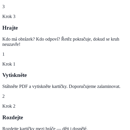
3
Krok
3
Hrajte
Kdo má obrázek? Kdo odpoví? Řetěz pokračuje, dokud se kruh
neuzavře!
1
Krok
1
Vytiskněte
Stáhněte PDF a vytiskněte kartičky. Doporučujeme zalaminovat.
2
Krok
2
Rozdejte
Rozdejte kartičky mezi hráče — děti i dospělé.