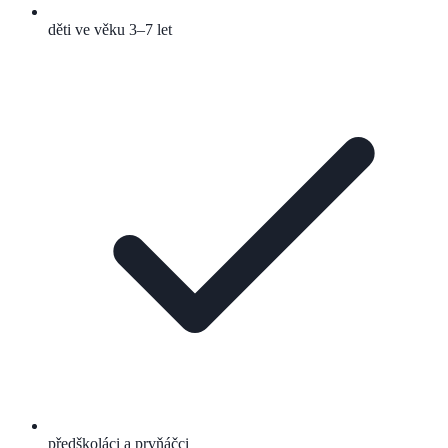
děti ve věku 3–7 let
předškoláci a prvňáčci