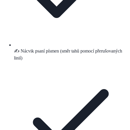
✍️ Nácvik psaní písmen (směr tahů pomocí přerušovaných
linií)