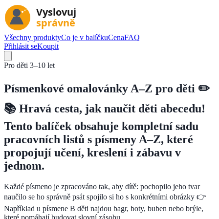
Všechny produkty
Co je v balíčku
Cena
FAQ
Přihlásit se
Koupit
Pro děti
3–10 let
Písmenkové omalovánky A–Z pro děti ✏️
📚 Hravá cesta, jak naučit děti abecedu!
Tento balíček obsahuje kompletní sadu
pracovních listů s písmeny A–Z, které
propojují učení, kreslení i zábavu v
jednom.
Každé písmeno je zpracováno tak, aby dítě: pochopilo jeho tvar
naučilo se ho správně psát spojilo si ho s konkrétními obrázky 👉
Například u písmene B děti najdou bagr, boty, buben nebo brýle,
které pomáhají budovat slovní zásobu