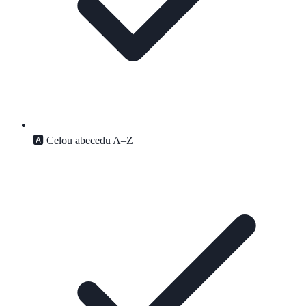
🅰️ Celou abecedu A–Z